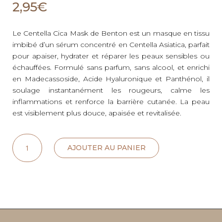
2,95
€
Le Centella Cica Mask de Benton est un masque en tissu
imbibé d’un sérum concentré en Centella Asiatica, parfait
pour apaiser, hydrater et réparer les peaux sensibles ou
échauffées. Formulé sans parfum, sans alcool, et enrichi
en Madecassoside, Acide Hyaluronique et Panthénol, il
soulage instantanément les rougeurs, calme les
inflammations et renforce la barrière cutanée. La peau
est visiblement plus douce, apaisée et revitalisée.
quantité
AJOUTER AU PANIER
de
CENTELLA
CICA
MASK